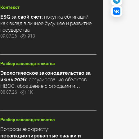
Контекст
ESG за свой счет:
покупка облигаций
как вклад в личное будущее и развитие
государства
09.07.26
913
Разбор законодательства
Экологическое законодательство за
июнь 2026:
регулирование объектов
НВОС, обращение с отходами и
климатическая повестка
08.07.26
1K
Разбор законодательства
Вопросы экоюристу:
несанкционированные свалки и