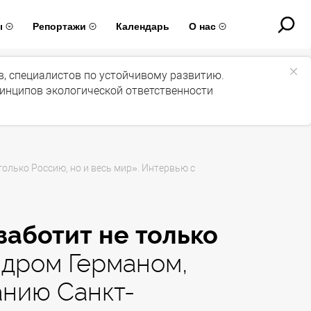
ы
Репортажи
Календарь
О нас
ов, специалистов по устойчивому развитию.
ринципов экологической ответственности
олько Россию, но и весь мир». Интервью с
заботит не только
дром Германом,
анию Санкт-