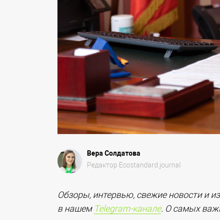
Вера Солдатова
Редактор Ecostandard.journal
Обзоры, интервью, свежие новости и и
в нашем
Telegram-канале
. О самых ва