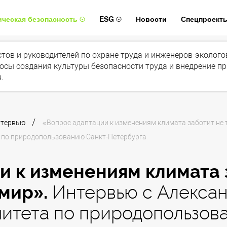
ическая безопасность
ESG
Новости
Спецпроект
истов и руководителей по охране труда и инженеров-эколог
осы создания культуры безопасности труда и внедрение п
.
/
нтервью
«Вопрос адаптации к изменениям климата заботит не т
 по природопользованию Санкт-Петербурга
и к изменениям климата 
 мир».
Интервью с Алексан
итета по природопользов