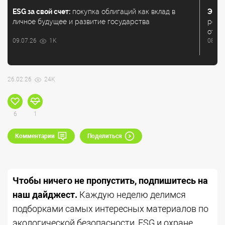
ESG за свой счет:
покупка облигаций как вклад в
Экол
личное будущее и развитие государства
регу
отхо
09.07.26
1K
08.07
26.02.26
24K
6
1
Комментарии
Поделиться
Чтобы ничего не пропустить, подпишитесь на
наш дайджест.
Каждую неделю делимся
подборками самых интересных материалов по
экологической безопасности, ESG и охране