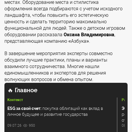
местах. Оборудование места и стилистика
оформления всегда подбираются с учетом исходного
ландшафта, чтобы повысить его эстетическую
ценность и сделать территорию максимально
функциональной для людей. Также о детском игровом
оборудовании рассказала
Оксана Владимировна
,
представляющая компанию «Азбука».
В завершение мероприятия эксперты совместно
обсудили лучшие практики, планы и варианты
взаимного сотрудничества. Многие нашли
единомышленников и экспертов для решения
волнующих вопросов и обмена опытом.
🔥
Главное
Контекст
Разбо
ESG за свой счет:
покупка облигаций как вклад в
Экол
личное будущее и развитие государства
регу
отхо
09.07.26
950
08.07