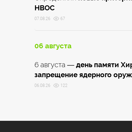
НВОС
07.08.26
67
06 августа
6 августа —
день памяти Хи
запрещение ядерного ору
06.08.26
122