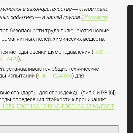
зменения в законодательстве — оперативно
жных событиях — в нашей группе
ВКонтакте
.
артов безопасности труда включаются новые
тромагнитных полей, химических веществ:
ятся методы оценки шумоподавления (
ГОСТ
N 17479
).
й: устанавливаются общие технические
оды испытаний (
ГОСТ 12.4.306
) для
вые стандарты для спецодежды (тип 6 и PB [6])
тоды определения стойкости к прониканию
.4.259
,
ГОСТ ISO 17491-3
,
ГОСТ ISО 374-2
,
ГОСТ