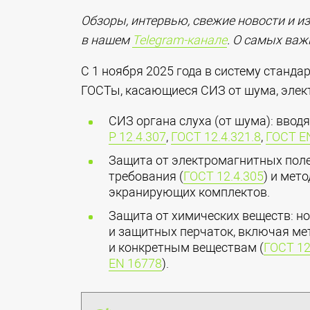
Обзоры, интервью, свежие новости и и
в нашем
Telegram-канале
. О самых ва
С 1 ноября 2025 года в систему станд
ГОСТы, касающиеся СИЗ от шума, элек
СИЗ органа слуха (от шума): ввод
Р 12.4.307
,
ГОСТ 12.4.321.8
,
ГОСТ Е
Защита от электромагнитных поле
требования (
ГОСТ 12.4.305
) и мет
экранирующих комплектов.
Защита от химических веществ: но
и защитных перчаток, включая ме
и конкретным веществам (
ГОСТ 12
EN 16778
).