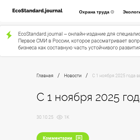
Охрана труда
Эколог
EcoStandard.journal – онлайн-издание для специал
Первое СМИ в России, которое рассматривает вопр
бизнеса как составную часть устойчивого развития
/
/
Главная
Новости
С 1 ноября 2025 года 
С 1 ноября 2025 го
30.10.25
1K
Комментарии