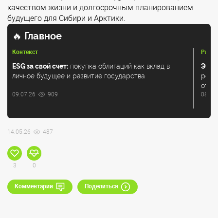
качеством жизни и долгосрочным планированием
будущего для Сибири и Арктики.
🔥
Главное
Контекст
Разбо
ESG за свой счет:
покупка облигаций как вклад в
Экол
личное будущее и развитие государства
регу
отхо
09.07.26
909
08.07
14.05.26
487
3
0
Комментарии
Поделиться