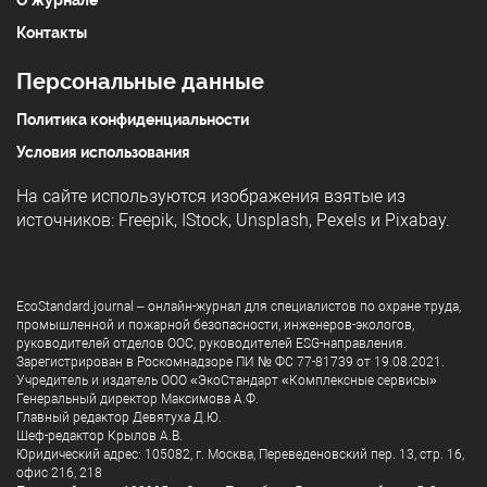
О журнале
Контакты
Персональные данные
Политика конфиденциальности
Условия использования
На сайте используются изображения взятые из
источников:
Freepik
,
IStock
,
Unsplash
,
Pexels
и
Pixabay
.
EcoStandard.journal – онлайн-журнал для специалистов по охране труда,
промышленной и пожарной безопасности, инженеров-экологов,
руководителей отделов ООС, руководителей ESG-направления.
Зарегистрирован в Роскомнадзоре ПИ № ФС 77-81739 от 19.08.2021.
Учредитель и издатель ООО «ЭкоСтандарт «Комплексные сервисы»
Генеральный директор Максимова А.Ф.
Главный редактор Девятуха Д.Ю.
Шеф-редактор Крылов А.В.
Юридический адрес: 105082, г. Москва, Переведеновский пер. 13, стр. 16,
офис 216, 218