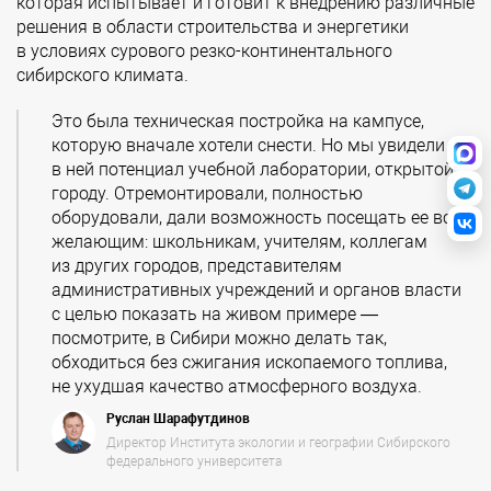
которая испытывает и готовит к внедрению различные
решения в области строительства и энергетики
в условиях сурового резко-континентального
сибирского климата.
Это была техническая постройка на кампусе,
которую вначале хотели снести. Но мы увидели
в ней потенциал учебной лаборатории, открытой
городу. Отремонтировали, полностью
оборудовали, дали возможность посещать ее всем
желающим: школьникам, учителям, коллегам
из других городов, представителям
административных учреждений и органов власти
с целью показать на живом примере —
посмотрите, в Сибири можно делать так,
обходиться без сжигания ископаемого топлива,
не ухудшая качество атмосферного воздуха.
Руслан Шарафутдинов
Директор Института экологии и географии Сибирского
федерального университета