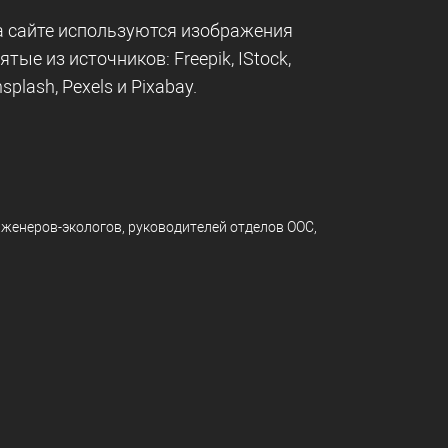
 сайте используются изображения
ятые из источников:
Freepik
,
IStock
,
splash
,
Pexels
и
Pixabay
.
нженеров-экологов, руководителей отделов ООС,