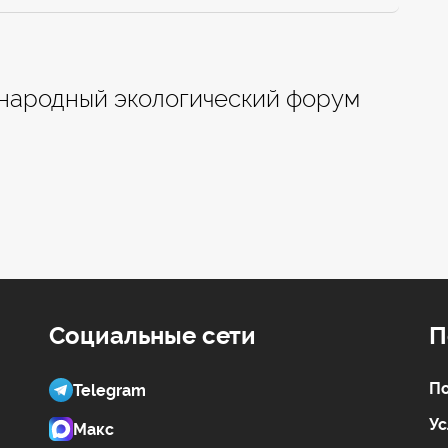
народный экологический форум
Социальные сети
П
По
Telegram
Ус
Макс