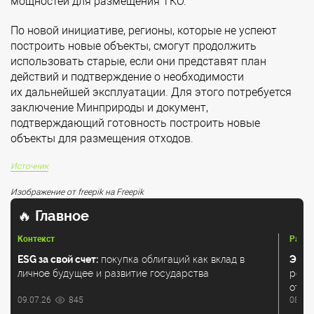
мощностей для размещения ТКО.
По новой инициативе, регионы, которые не успеют
построить новые объекты, смогут продолжить
использовать старые, если они представят план
действий и подтверждение о необходимости
их дальнейшей эксплуатации. Для этого потребуется
заключение Минприроды и документ,
подтверждающий готовность построить новые
объекты для размещения отходов.
Источник
Изображение от freepik на Freepik
🔥
Главное
Контекст
Разбо
ESG за свой счет:
покупка облигаций как вклад в
Экол
личное будущее и развитие государства
регу
отхо
09.07.26
845
08.07